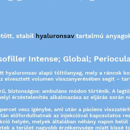
ött, stabil
hyaluronsav
tartalmú anyago
filler Intense; Global; Periocula
tt hyaluronsav alapú töltőanyag, mely a ráncok ko
az elvesztett volumen visszanyerésében segít – tar
rű, biztonságos: ambuláns módon történik. A legt
elyi érzéstelenítés alkalmazása az eljárás során n
 percet vesz igénybe, ami után a páciens visszaté
tán előfordulhatnak az injekcióval kapcsolatos rea
jekció helyén, melyek általában néhány napon belü
etek a terület nagyobb érzékenysége miatt kissé t