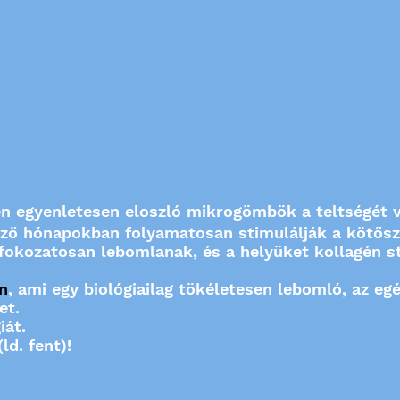
n egyenletesen eloszló mikrogömbök a teltségét v
kező hónapokban folyamatosan stimulálják a kötősz
okozatosan lebomlanak, és a helyüket kollagén st
n
, ami egy biológiailag tökéletesen lebomló, az e
et.
iát.
ld. fent)!