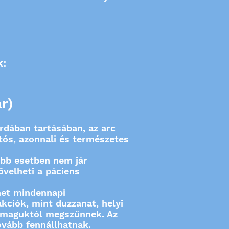
k:
r)
rdában tartásában, az arc
tós, azonnali és természetes
öbb esetben nem jár
övelheti a páciens
rhet mindennapi
kciók, mint duzzanat, helyi
l maguktól megszűnnek. Az
ovább fennállhatnak.