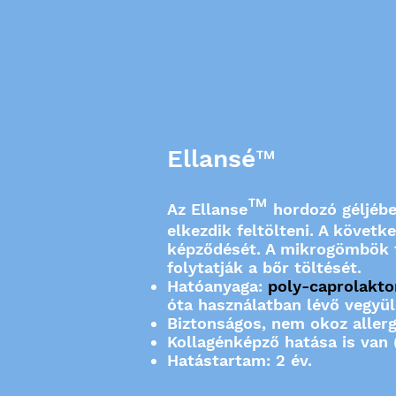
Ellansé™
™
Az Ellanse
hordozó géljébe
elkezdik feltölteni. A követ
képződését. A mikrogömbök f
folytatják a bőr töltését.
Hatóanyaga:
poly-caprolakto
óta használatban lévő vegyül
Biztonságos, nem okoz allerg
Kollagénképző hatása is van (
Hatástartam: 2 év.