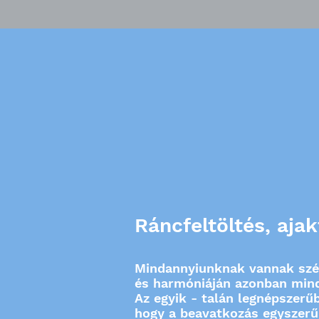
Ráncfeltöltés, aja
Mindannyiunknak vannak szép 
és harmóniáján azonban minde
Az egyik - talán legnépszerű
hogy a beavatkozás egyszerű,