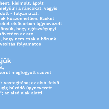
hent, kisimult, ápolt
mélyülni a ráncokat, vagyis
dott - folyamatát.
snek köszönhetően. Ezeket
éseket elsősorban úgynevezett
Előnyük, hogy egészségügyi
követően az arc
is, hogy nem csak a bőrünk
nvexitás folyamatos
ljük
t;
körül megfogyott szövet
r vastagítása; az alsó-felső
jzugig húzódó úgynevezett
 az alsó ajak alatti