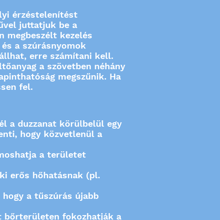
i érzéstelenítést
vel juttatjuk be a
an megbeszélt kezelés
at és a szúrásnyomok
lhat, erre számítani kell.
töltőanyag a szövetben néhány
tapinthatóság megszűnik. Ha
sen fel.
él a duzzanat körülbelül egy
lenti, hogy közvetlenül a
moshatja a területet
ki erős hőhatásnak (pl.
 hogy a tűszúrás újabb
t bőrterületen fokozhatják a