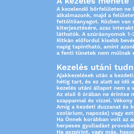
A kezelés menete
A kezelendő bőrfelületen ne
alkalmazunk, majd a felülete
feltöltőanyagot. Közben van
kiterjesztésére, azaz interak
láthatók. A szúrásnyomok 1-2
Ritkán előfordul kisebb bevér
napig tapintható, amint azon
a fenti tünetek nem múlnak e
Kezelés utáni tudn
Ajakkezelések után a kezdeti
hétig tart, és ez alatt az idő
kezelés utáni állapot nem a
Az első 6 órában ne érintse 
szappannal és vízzel. Vékony
Amíg a kezdeti duzzanat és b
szolárium, napozás) vagy ex
Ha Önnek korábban volt az a
herpeses gyulladást provokál
Ha aszpirint, vagy más, hason