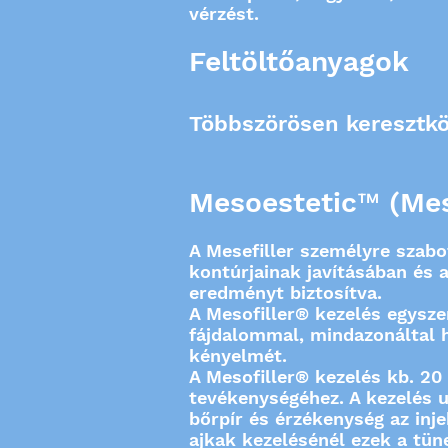
vérzést.
Feltöltőanyagok
Többszörösen keresztköt
Mesoestetic™ (Meso
A Mesefiller személyre szabo
kontúrjainak javításában és 
eredményt biztosítva.
A Mesofiller® kezelés egysze
fájdalommal, mindazonáltal h
kényelmét.
A Mesofiller® kezelés kb. 20
tevékenységéhez. A kezelés u
bőrpír és érzékenység az in
ajkak kezelésénél ezek a tün