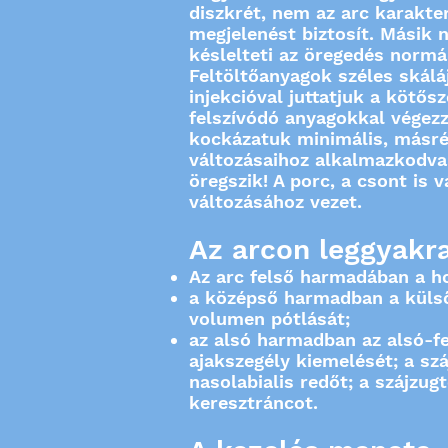
diszkrét, nem az arc karakter
megjelenést biztosít. Másik 
késlelteti az öregedés normá
Feltöltőanyagok széles skálá
injekcióval juttatjuk a kötő
felszívódó anyagokkal végezz
kockázatuk minimális, másré
változásaihoz alkalmazkodva 
öregszik! A porc, a csont is
változásához vezet.
Az arcon leggyakra
Az arc felső harmadában a h
a középső harmadban a külső
volumen pótlását;
az alsó harmadban az alsó-fel
ajakszegély kiemelését; a szá
nasolabialis redőt; a szájzug
keresztráncot.