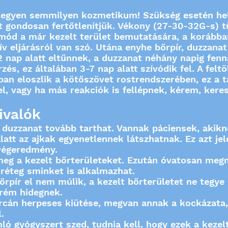
 legyen semmilyen kozmetikum! Szükség esetén hely
t gondosan fertőtlenítjük. Vékony (27-30-32G-s) tű
 mód a már kezelt terület bemutatására, a korább
tív eljárásról van szó. Utána enyhe bőrpír, duzzan
 nap alatt eltűnnek, a duzzanat néhány napig fennál
zés, ez általában 3-7 nap alatt szívódik fel. A fel
ban eloszlik a kötőszövet rostrendszerében, ez a 
l, vagy ha más reakciók is fellépnek, kérem, keres
ivalók
 duzzanat tovább tarthat. Vannak páciensek, akikn
 alatt az ajkak egyenetlennek látszhatnak. Ez azt je
 végeredmény.
meg a kezelt bőrterületeket. Ezután óvatosan meg
 réteg sminket is alkalmazhat.
őrpír el nem múlik, a kezelt bőrterületet ne tegye 
trém hidegnek.
rcán herpeses kiütése, megvan annak a kockázata,
.
ló gyógyszert szed, tudnia kell, hogy ezek a kezel