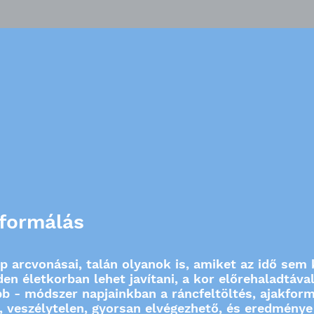
kformálás
arcvonásai, talán olyanok is, amiket az idő sem k
n életkorban lehet javítani, a kor előrehaladtával
bb - módszer napjainkban a ráncfeltöltés, ajakfor
 veszélytelen, gyorsan elvégezhető, és eredménye 