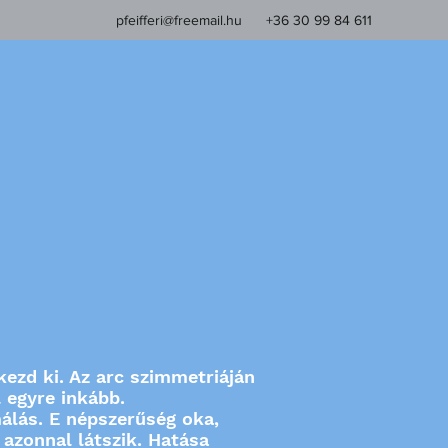
pfeifferi@freemail.hu
+36 30 99 84 611
ezd ki. Az arc szimmetriáján
 egyre inkább.
málás. E népszerűség oka,
azonnal látszik. Hatása