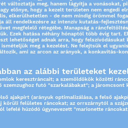
ét változtatja meg, hanem lágyítja a vonásokat, pi
nagy előnye, hogy a kezelt területen nem engedi el
lis, elkerülhetetlen - de nem mindig örömmel foga
ja áll rendelkezésre az intenzív kutatás-fejleszté
szövet megfelelő rétegébe. Manapság a ráncfeltölt
ük. Ezek hatása néhány hónaptól több évig tart. 
szt lehetőséget adnak arra, hogy felszívódásukat 
ismételjük meg a kezelést. Ne felejtsük el ugyan
 változik, ami az arcon az arányok, a konkavitás-ko
bban az alábbi területeket keze
omlok keresztráncait; a szemöldökök közötti ránco
 szemzughoz futó "szarkalábakat"; a járomcsont 
ső ajakpírt (arányuk optimalizálása, a felső ajakpí
j körüli felületes ráncokat; az orrszárnytól a szá
tól lefelé húzódó úgynevezett "marionette ráncokat";