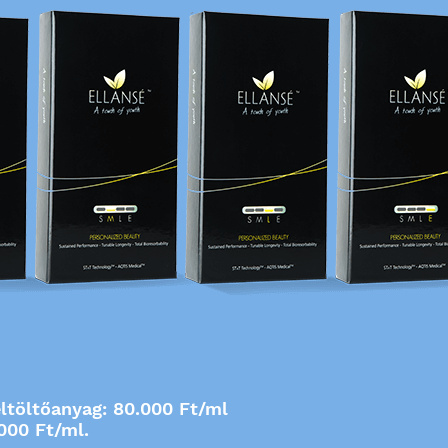
ltöltőanyag: 80.000 Ft/ml
.000 Ft/ml
.