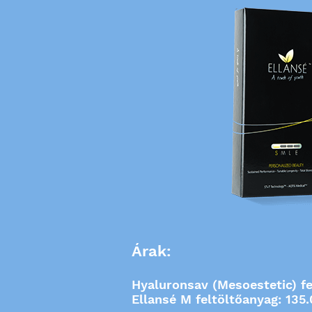
Árak:
Hyaluronsav (Mesoestetic) fe
Ellansé M feltöltőanyag: 135